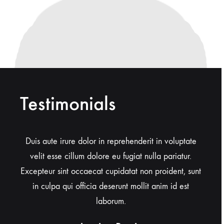
Testimonials
, sunt
Duis aute irure dolor in reprehenderit in voluptate
Qui
est
velit esse cillum dolore eu fugiat nulla pariatur.
aliqu
natus
Excepteur sint occaecat cupidatat non proident, sunt
dolor
ue
in culpa qui officia deserunt mollit anim id est
laborum.