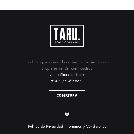
Productos preparados listos para comer en minutos
Si quieres vender con nosotros:
ventas@tarufood.com
+503 7836-6887″
COBERTURA
Instagram
Política de Privacidad
|
Términos y Condiciones