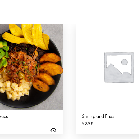
vaca
Shrimp and Fries
$
8.99