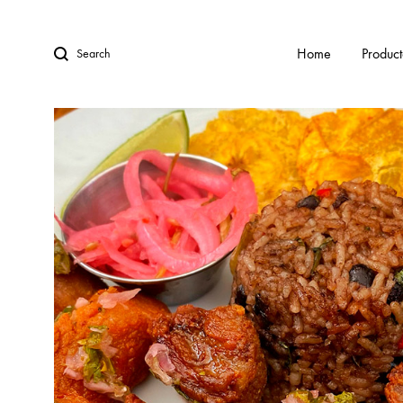
Home
Product
SS2018
Dresses
Accessories
Footwear
Sweatshirt