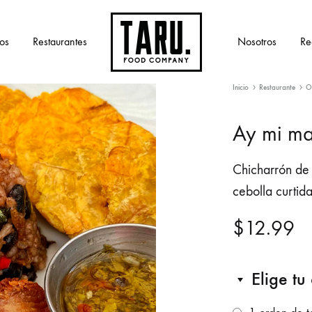
os
Restaurantes
Nosotros
Re
Taru
Food
Inicio
Restaurante
O
company
Ay mi m
Chicharrón de
cebolla curtida 
$
12.99
Elige t