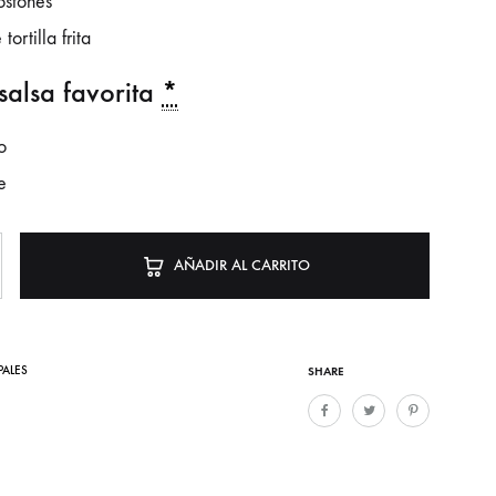
ostones
ortilla frita
 salsa favorita
*
o
e
AÑADIR AL CARRITO
PALES
SHARE