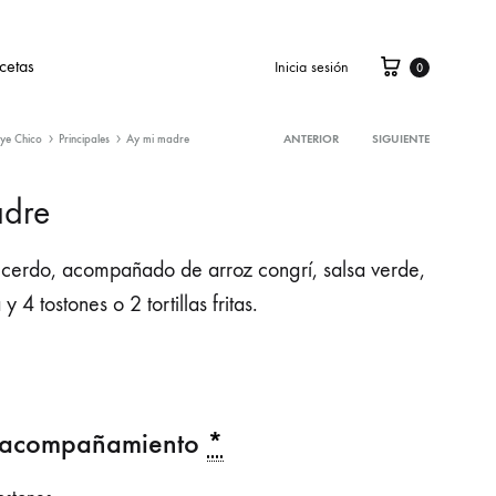
cetas
Inicia sesión
0
ye Chico
Principales
Ay mi madre
ANTERIOR
SIGUIENTE
Product
adre
navigation
 cerdo, acompañado de arroz congrí, salsa verde,
y 4 tostones o 2 tortillas fritas.
u acompañamiento
*