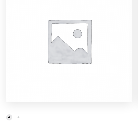
Sweet Bacon Burger
$
9.99