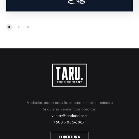
$
4.99
Productos preparados listos para comer en minutos
Si quieres vender con nosotros:
ventas@tarufood.com
+503 7836-6887″
COBERTURA